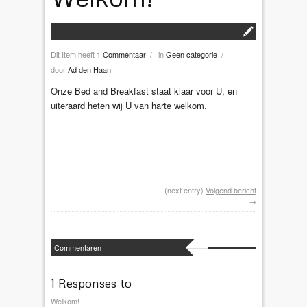
Dit Item heeft
1 Commentaar
in
Geen categorie
/
/
door
Ad den Haan
Onze Bed and Breakfast staat klaar voor U, en
uiteraard heten wij U van harte welkom.
(next entry)
Volgend bericht
→
Commentaren
1 Responses to
Welkom!