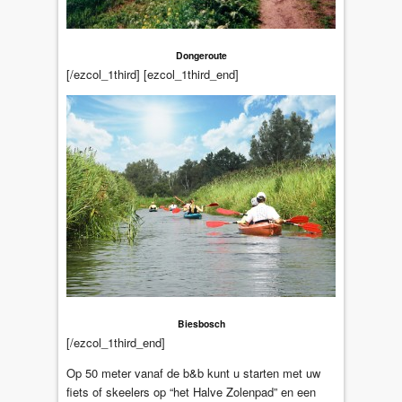
Dongeroute
[/ezcol_1third] [ezcol_1third_end]
Biesbosch
[/ezcol_1third_end]
Op 50 meter vanaf de b&b kunt u starten met uw
fiets of skeelers op “het Halve Zolenpad” en een