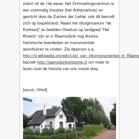
stamt uit de 14
e
eeuw. Het Ontmoetingscentrum is
een voormalig klooster (het Adrianushuis) en
gesticht door de Zusters der Liefde, ook dit bevindt
zich op loopafstand. Naast het rijtuigmuseum “de
Koetserij” en beelden-/theetuin op landgoed “Het
Broeck” zijn er in Raamsdonk nog diverse
historische boerderijen en monumentale
woonhuizen te vinden. Zie daarvoor o.a.
http://nl.wikipedia.org/wiki/Lijst_van_rijksmonumenten_in_Raam
bezoek
http://raamsdonkshistorie.nl
om meer te
lezen over de historie van ons mooie dorp.
[ezcol_1third]