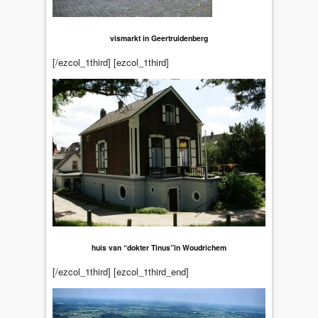
vismarkt in Geertruidenberg
[/ezcol_1third] [ezcol_1third]
huis van “dokter Tinus”in Woudrichem
[/ezcol_1third] [ezcol_1third_end]