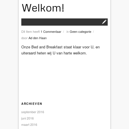
Welkom!
Dit Item heeft
1 Commentaar
in
Geen categorie
/
/
door
Ad den Haan
Onze Bed and Breakfast staat klaar voor U, en
uiteraard heten wij U van harte welkom.
ARCHIEVEN
september 2016
juni 2016
maart 2016