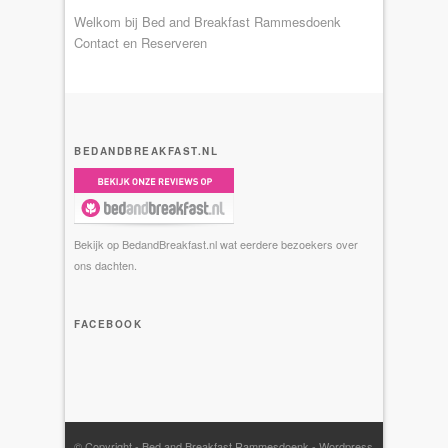
Welkom bij Bed and Breakfast Rammesdoenk
Contact en Reserveren
BEDANDBREAKFAST.NL
Bekijk op BedandBreakfast.nl wat eerdere bezoekers over
ons dachten.
FACEBOOK
© Copyright -
Bed and Breakfast Rammesdoenk
-
Wordpress