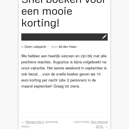
een mooie
korting!
in
Geen categorie
door
Ad den Haan
/
We hebben een heerlijk seizoen en zijn blij met alle
positieve reacties. Augustus is bijna volgeboekt na
onze vakantie. Het eerste weekend in september is
ook bezet….voor de snelle boeker geven we 10
euro korting per nacht (obv 2 personen) in de
maand september! Graag tot ziens.
←
Nieuwe foto’s
(previous
(next entry)
Een gezond
entry)
2016.
→